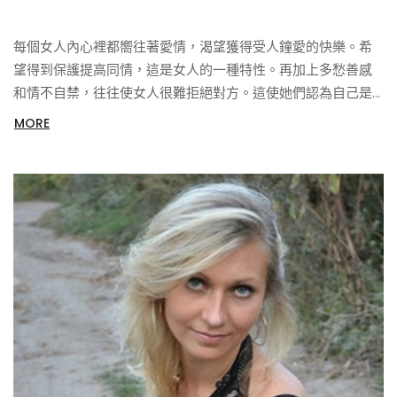
每個女人內心裡都嚮往著愛情，渴望獲得受人鐘愛的快樂。希
望得到保護提高同情，這是女人的一種特性。再加上多愁善感
和情不自禁，往往使女人很難拒絕對方。這使她們認為自己是
在戀愛。
MORE