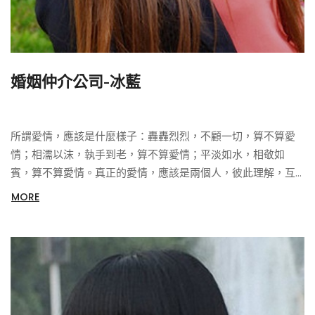
婚姻仲介公司-冰藍
所謂愛情，應該是什麼樣子：轟轟烈烈，不顧一切，算不算愛
情；相濡以沫，執手到老，算不算愛情；平淡如水，相敬如
賓，算不算愛情。真正的愛情，應該是兩個人，彼此理解，互
相尊重，不纏繞，不牽絆，不佔有，然後相伴，走過一段漫長
MORE
的，旅程。