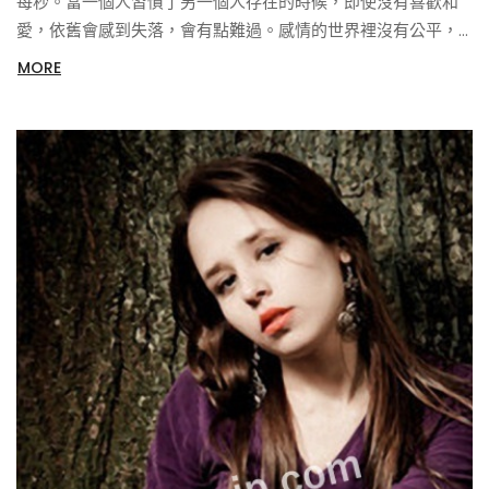
每秒。當一個人習慣了另一個人存在的時候，即使沒有喜歡和
愛，依舊會感到失落，會有點難過。感情的世界裡沒有公平，
我不會去計較。我們在一起的日子，會是我今生最美麗的回
MORE
憶。