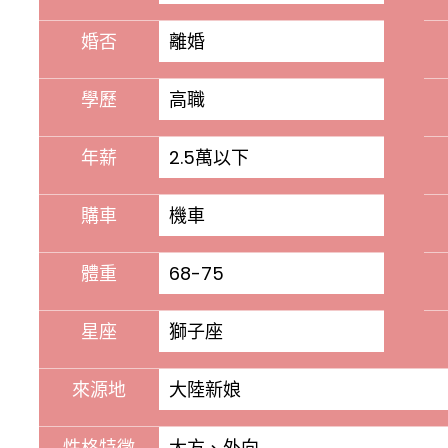
婚否
離婚
學歷
高職
年薪
2.5萬以下
購車
機車
體重
68-75
星座
獅子座
來源地
大陸新娘
性格特徵
大方、外向