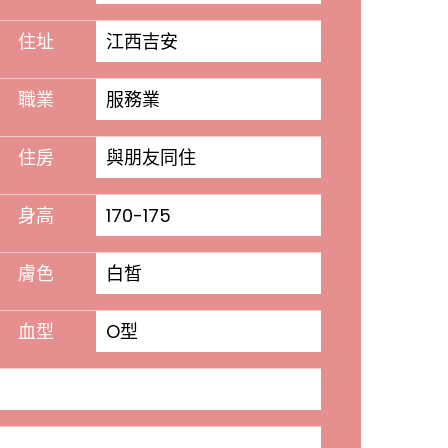
住址
江西吉安
職業
服務業
住房
與朋友同住
身高
170-175
膚色
白皙
血型
O型