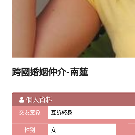
跨國婚姻仲介-南蓮
個人資料
交友意象
互訴終身
性别
女