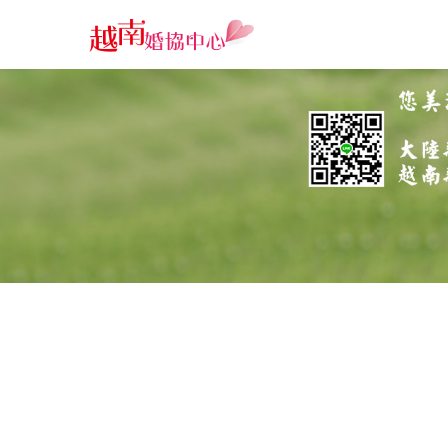
娶越南老婆-海安