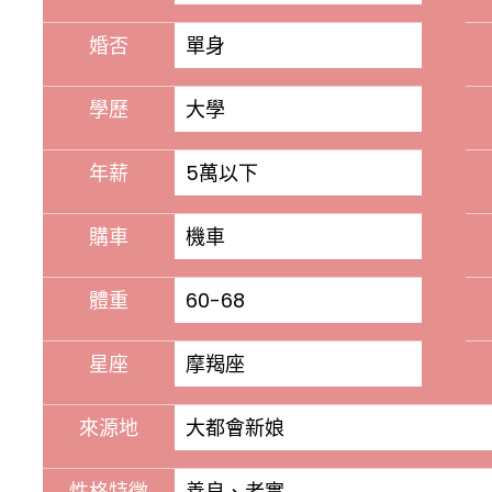
婚否
單身
學歷
大學
年薪
5萬以下
購車
機車
體重
60-68
星座
摩羯座
來源地
大都會新娘
性格特徵
善良、老實