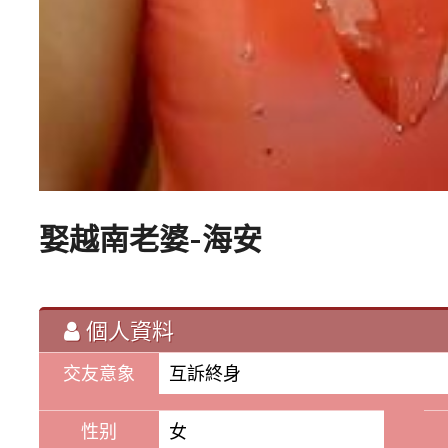
娶越南老婆-海安
個人資料
交友意象
互訴終身
性别
女