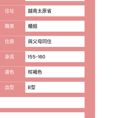
住址
越南太原省
職業
櫃姐
住房
與父母同住
身高
155-160
膚色
棕褐色
血型
B型