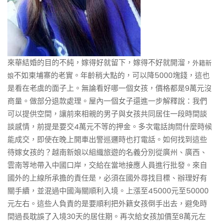
來華結婚的目的不純，嫁得好就留下，嫁得不好就開溜，
外籍新
不如柬埔寨的老實。年齡稍大點的，可以降5000塊錢，這也
娘
是看在老虞的面子上。無論看好哪一個女孩，價格都是9萬元沒
商量。做部分退款處理。屋內一個女子還進一步解釋說：我們
可以提供空間，讓前來相親的男子與女孩共同居住一段時間談
談感情，前提是要交4萬元不等的押金。多次電話詢問什麼時候
能成交，即使在晚上開車出警巡邏時也打電話。如何找到這些
待嫁女孩的？
越南新娘
以組織旅遊的名義分別從廣州、廣西、
雲南等地帶入中國口岸，交給在當地接應人員進行批發。來自
國外的上線所承擔的責任是，必須在國外尋找目標、辦理好有
關手續，並混過中國海關順利入境。上漲至45000元至50000
元左右。這些人負責的是要順利把外籍女孩倒手出去，避免時
間過長耽誤了入境30天的居住期。再次給女孩加價至8萬元左