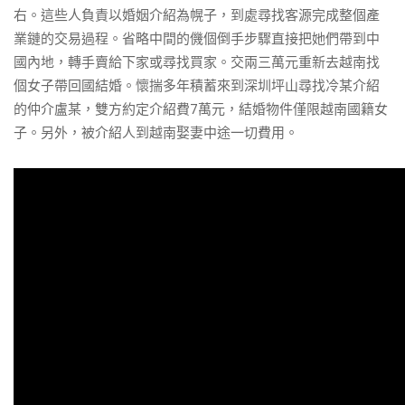
右。這些人負責以婚姻介紹為幌子，到處尋找客源完成整個產
業鏈的交易過程。省略中間的僟個倒手步驟直接把她們帶到中
國內地，轉手賣給下家或尋找買家。交兩三萬元重新去越南找
個女子帶回國結婚。懷揣多年積蓄來到深圳坪山尋找冷某介紹
的仲介盧某，雙方約定介紹費7萬元，結婚物件僅限越南國籍女
子。另外，被介紹人到越南娶妻中途一切費用。