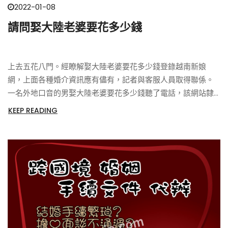
2022-01-08
請問娶大陸老婆要花多少錢
上去五花八門。經瞭解娶大陸老婆要花多少錢登錄越南新娘
網，上面各種婚介資訊應有儘有，記者與客服人員取得聯係。
一名外地口音的男娶大陸老婆要花多少錢聽了電話，該網站隸
屬於崑明談愛交友資訊諮詢服務有限公司
KEEP READING