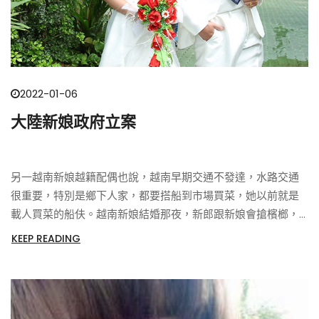
2022-01-06
大陸新娘政府立案
另一越南新娘越籍配偶也說，越南早期交通不發達，水路交通
很重要，特別是鄉下人家，都要搭船到市場買菜，她以前就是
載人買菜的船伕。越南新娘結婚那夜，新郎跟新娘會搶檳榔，
誰先搶到誰就掌權。嫁來台灣，學到台灣的文化。
KEEP READING