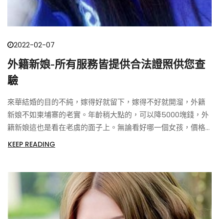
2022-02-07
外籍新娘-所有服務皆提供合法證照供您查
驗
來華結婚的目的不純，嫁得好就留下，嫁得不好就開溜，外籍
新娘不如柬埔寨的老實。年齡稍大點的，可以降5000塊錢，外
籍新娘這也是看在老虞的面子上。無論看好哪一個女孩，價格
都是9萬元沒商量。做部分退款處理。
KEEP READING