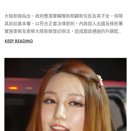
大陸新娘指出，政府應落實輔導和照顧新住民及其子女，保障
其訴訟基本權，以符合正當法律原則。內政部入出國及移民署
實施查察及查察大陸新娘登記辦法，造成面談通過的外籍配
偶，其婚姻真實性可能遭主管機關不時查察予以推翻，影響移
KEEP READING
民家庭甚钜。