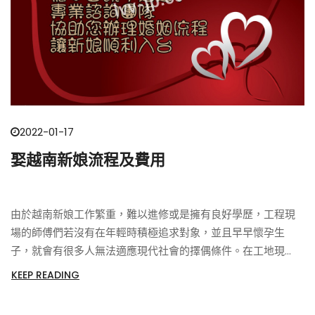
2022-01-17
娶越南新娘流程及費用
由於越南新娘工作繁重，難以進修或是擁有良好學歷，工程現
場的師傅們若沒有在年輕時積極追求對象，並且早早懷孕生
子，就會有很多人無法適應現代社會的擇偶條件。在工地現
場，越南新娘甚至在七、八年前，有些師傅的副業正是介紹外
KEEP READING
籍新娘。