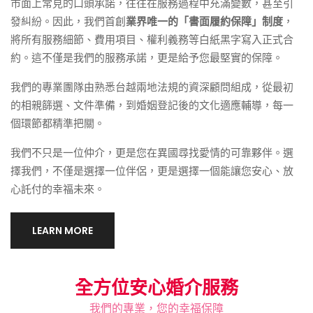
市面上常見的口頭承諾，往往在服務過程中充滿變數，甚至引
發糾紛。因此，我們首創
業界唯一的「書面履約保障」制度
，
將所有服務細節、費用項目、權利義務等白紙黑字寫入正式合
約。這不僅是我們的服務承諾，更是給予您最堅實的保障。
我們的專業團隊由熟悉台越兩地法規的資深顧問組成，從最初
的相親篩選、文件準備，到婚姻登記後的文化適應輔導，每一
個環節都精準把關。
我們不只是一位仲介，更是您在異國尋找愛情的可靠夥伴。選
擇我們，不僅是選擇一位伴侶，更是選擇一個能讓您安心、放
心託付的幸福未來。
LEARN MORE
全方位安心婚介服務
我們的專業，您的幸福保障