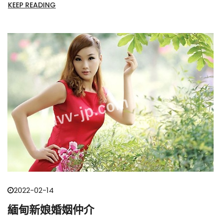
日本而嫁人了就可能會改善自己的生活。所以基本上到了一定
KEEP READING
的年齡，家人就會不斷的催促。而越南男人們常常外出工作，
家中父母無人照顧。
2022-02-14
緬甸新娘婚姻仲介